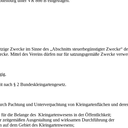
lottenburg unter VR 866 B eingetragen.
ützige Zwecke im Sinne des „Abschnitts steuerbegünstigter Zwecke“ de
e Zwecke. Mittel des Vereins dürfen nur für satzungsgemäße Zwecke verwe
gig.
it nach § 2 Bundeskleingartengesetz.
rch Pachtung und Unterverpachtung von Kleingartenflächen und dere
für die Belange des Kleingartenwesens in der Öffentlichkeit;
 zeitgemäßen Ausgestaltung und wirksamen Durchführung der
 auf dem Gebiet des Kleingartenwesens;