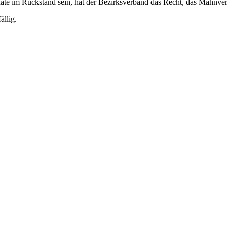
onate im Rückstand sein, hat der Bezirksverband das Recht, das Mahnver
ällig.