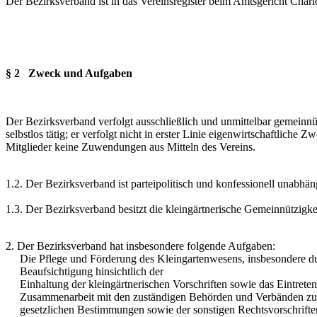
Der Bezirksverband ist in das Vereinsregister beim Amtsgericht Char
§ 2 Zweck und Aufgaben
Der Bezirksverband verfolgt ausschließlich und unmittelbar gemeinn
selbstlos tätig; er verfolgt nicht in erster Linie eigenwirtschaftlich
Mitglieder keine Zuwendungen aus Mitteln des Vereins.
1.2. Der Bezirksverband ist parteipolitisch und konfessionell unabhän
1.3. Der Bezirksverband besitzt die kleingärtnerische Gemeinnützigke
2. Der Bezirksverband hat insbesondere folgende Aufgaben:
Die Pflege und Förderung des Kleingartenwesens, insbesondere du
Beaufsichtigung hinsichtlich der
Einhaltung der kleingärtnerischen Vorschriften sowie das Eintreten 
Zusammenarbeit mit den zuständigen Behörden und Verbänden zur
gesetzlichen Bestimmungen sowie der sonstigen Rechtsvorschriften