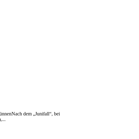
ünnenNach dem „Junifall“, bei
...