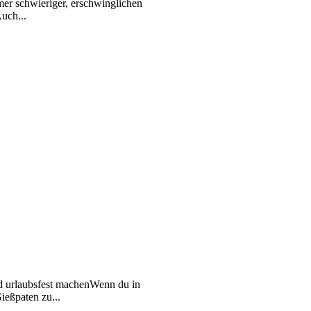
mer schwieriger, erschwinglichen
uch...
nd urlaubsfest machenWenn du in
ießpaten zu...