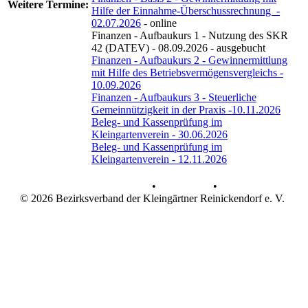
Weitere
Termine:
Hilfe der Einnahme-Überschussrechnung -
02.07.2026
- online
Finanzen - Aufbaukurs 1 - Nutzung des SKR
42 (DATEV) - 08.09.2026 - ausgebucht
Finanzen - Aufbaukurs 2 - Gewinnermittlung
mit Hilfe des Betriebsvermögensvergleichs -
10.09.2026
Finanzen - Aufbaukurs 3 - Steuerliche
Gemeinnützigkeit in der Praxis -10.11.2026
Beleg- und Kassenprüfung im
Kleingartenverein - 30.06.2026
Beleg- und Kassenprüfung im
Kleingartenverein - 12.11.2026
Datenschutz
•
Impressum
•
© 2026 Bezirksverband der Kleingärtner Reinickendorf e. V.